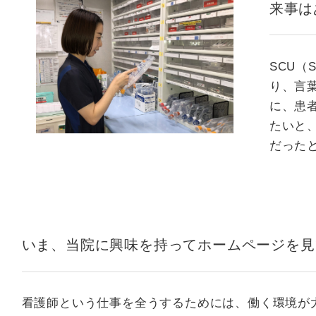
来事は
SCU（
り、言
に、患
たいと
だった
いま、当院に興味を持ってホームページを見
看護師という仕事を全うするためには、働く環境が