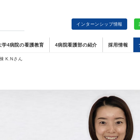
インターンシップ情報
説
大学4病院の看護教育
4病院看護部の紹介
採用情報
 K.Nさん