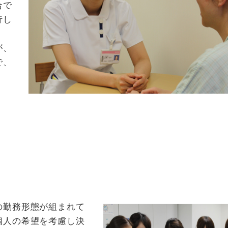
合で
行し
が、
で、
の勤務形態が組まれて
個人の希望を考慮し決